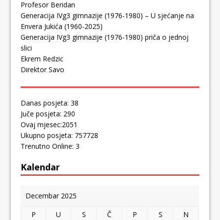
Profesor Beridan
Generacija IVg3 gimnazije (1976-1980) – U sjećanje na
Envera Jukića (1960-2025)
Generacija IVg3 gimnazije (1976-1980) priča o jednoj
slici
Ekrem Redzic
Direktor Savo
Danas posjeta: 38
Juče posjeta: 290
Ovaj mjesec:2051
Ukupno posjeta: 757728
Trenutno Online: 3
Kalendar
Decembar 2025
P
U
S
Č
P
S
N