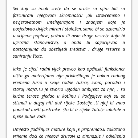
Svi koji su imali sreće da se druže sa njim bili su
fascinirani njegovom skromnošću ,ali istovremeno i
nevjerovatnom inteligencijom i znanjem koje je
posjedovao.Uvijek miran i staložen, samo bi se uznemirio
u vrijeme poplave, požara ili neke druge nesreće koja bi
ugrozila stanovništvo, a onda bi sagorijevao u
nastojanjima da obezbjedi sredstva i druge resurse u
saniranju štete.
Iako je cijeli radni vijek proveo kao općinski funkcioner
ništa ga materijalno nije privlačilo,pa je nakon radnog
vremena žurio u svoje rodne Zukiće, svojoj porodici i
staroj majci.Tu je stvorio ugodan ambijent za njih, i sa
kućne terase gledao u kotlinu i Podgajeve koji su se
stisnuli u dugoj niti duž rijeke Gostelje .U njoj bi znao
ponekad loviti pastrmke što bi iz rijeke Zatoče zalutale u
njene plitke vode.
Umjesto godišnjice mature koju je pripremao,u zakazano
vrijeme doći će njegovi drugovi iz gimnazije i odjeljenja