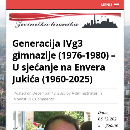
MENU
Generacija IVg3
gimnazije (1976-1980) –
U sjećanje na Envera
Jukića (1960-2025)
Posted on
Decembar 13, 2025
by
Administrator
in
Novosti
// 0 Comments
Dana
06.12.202
5 godine