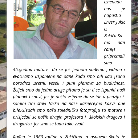
iznenada
nas je
napustio
Enver Jukić
iz
Zukića.Sa
mo dan
ranije
pripremali
smo
45.godina mature da se još jednom nađemo , vidimo i
evociramo uspomene na dane kada smo bili kao jedna
porodica ,sretni, veseli i puni planova za budućnost.
Željeli smo da jedne druge pitamo je su li se ispunili naši
planovi i snovi, jer je došlo vrijeme da se ide u penziju i
samim tim stavi tačka na naše karijere,ma kakve one
bile.Gledali smo našu zajedničku fotografiju sa mature i
prisjećali se naših dragih profesora i školskih drugova i
drugarica, jer smo se tada tako zvali.
Rođen je 1960.godine u Zukićima, a osnovnu školu je