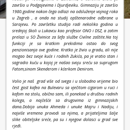
završio u Podgajevima i Djurdjeviku. Gimnaziju je završio
1980.godine nakon čega odlazi na odsluženje vojnog roka
u Zagreb , a onda na studij opštenarodne odbrane u
Sarajevu. Po završetku studija radi nekoliko godina u
srednjoj školi u Lukavcu kao profesor ONO i DSZ, a zatim
prelazi u SO Živinice za šefa službe Civilne zaštite.Na toj
funkciji je sa kratkim prekidima ostao do svog
penzionisanja ove godine. Kratko je živio u gradu, ali nije
mogao bez svoje kuće i rodnih Zukića, pa je vratio stan i
sagradio kuću u kojoj je našao svoju sreću sa suprugom
Fatom,sinom Skenderom i kćerkom Denirom.
Volio je naš grad više od svega i u slobodno vrijeme bio
čest gost kafea na Bulevaru sa vječitom cigarom u ruci i
kafom na stolu, obično sam, ili ponekad u društvu radnih
kolega, a najčešće sa drugovima iz gimnazijskih
dana.Dobija unuka Ahmeda i unuke Majru i Nadiju, i
najviše vremena provodi sa njima, a prijateljima šalje
slike obiteljske sreće, pa su i njegovi dolasci u grad sve
rjeđi.