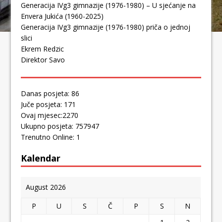
Generacija IVg3 gimnazije (1976-1980) – U sjećanje na
Envera Jukića (1960-2025)
Generacija IVg3 gimnazije (1976-1980) priča o jednoj
slici
Ekrem Redzic
Direktor Savo
Danas posjeta: 86
Juče posjeta: 171
Ovaj mjesec:2270
Ukupno posjeta: 757947
Trenutno Online: 1
Kalendar
August 2026
P
U
S
Č
P
S
N