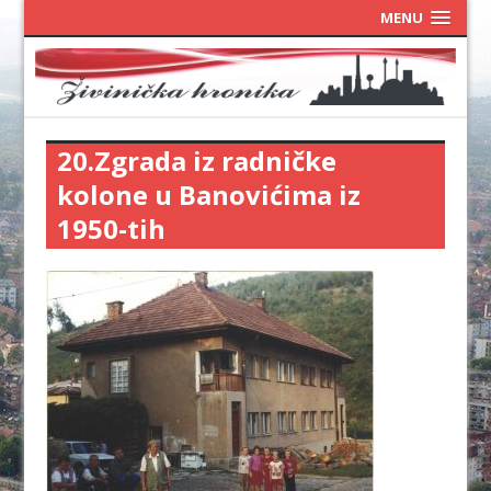
MENU
20.Zgrada iz radničke
kolone u Banovićima iz
1950-tih