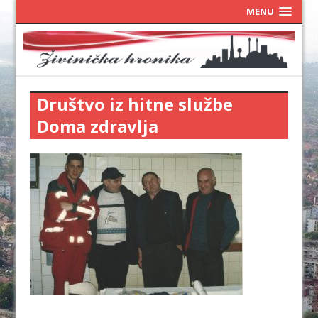
MENU
Društvo iz hitne službe
Doma zdravlja