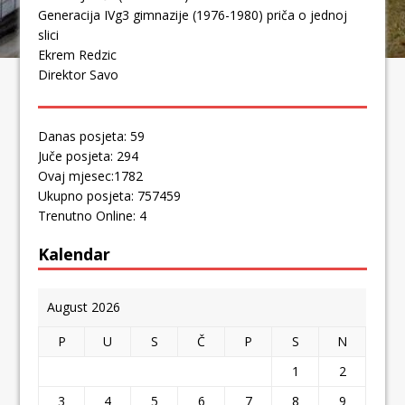
Generacija IVg3 gimnazije (1976-1980) priča o jednoj
slici
Ekrem Redzic
Direktor Savo
Danas posjeta: 59
Juče posjeta: 294
Ovaj mjesec:1782
Ukupno posjeta: 757459
Trenutno Online: 4
Kalendar
August 2026
P
U
S
Č
P
S
N
1
2
3
4
5
6
7
8
9