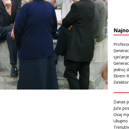
Najnov
Profeso
Generaci
sjećanje
Generaci
jednoj sl
Ekrem R
Direkto
Danas p
Juče pos
Ovaj mj
Ukupno 
Trenutno