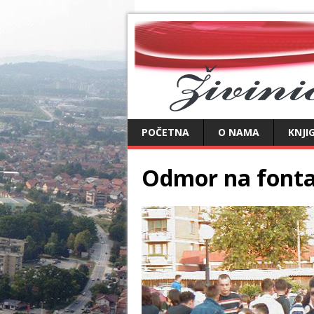
POČETNA
O NAMA
KNJI
Odmor na fonta