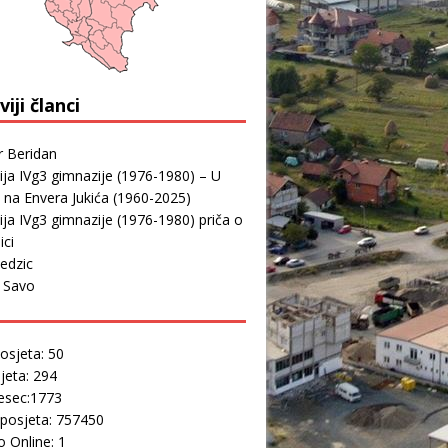
iji članci
r Beridan
ja IVg3 gimnazije (1976-1980) – U
 na Envera Jukića (1960-2025)
ja IVg3 gimnazije (1976-1980) priča o
ici
edzic
r Savo
osjeta: 50
jeta: 294
esec:1773
posjeta: 757450
 Online: 1