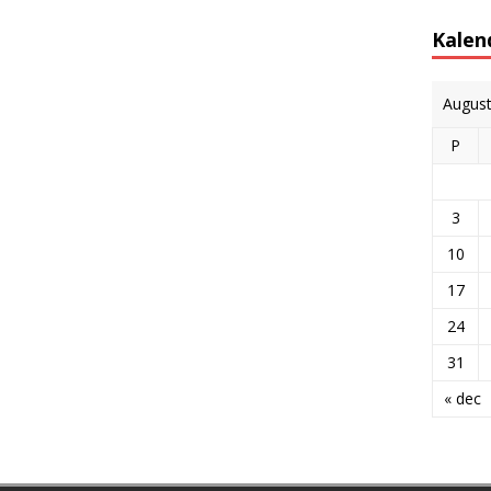
Kalen
Augus
P
3
10
17
24
31
« dec