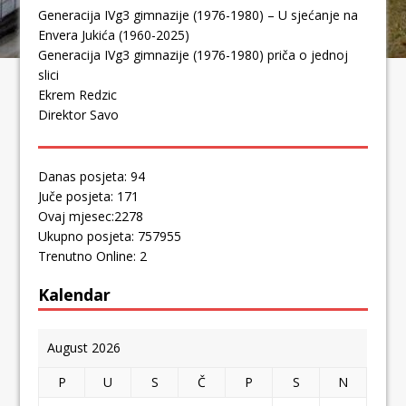
Generacija IVg3 gimnazije (1976-1980) – U sjećanje na
Envera Jukića (1960-2025)
Generacija IVg3 gimnazije (1976-1980) priča o jednoj
slici
Ekrem Redzic
Direktor Savo
Danas posjeta: 94
Juče posjeta: 171
Ovaj mjesec:2278
Ukupno posjeta: 757955
Trenutno Online: 2
Kalendar
August 2026
P
U
S
Č
P
S
N