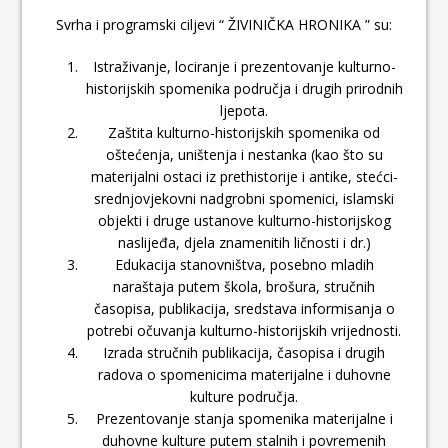
Svrha i programski ciljevi “ ŽIVINIČKA HRONIKA ” su:
Istraživanje, lociranje i prezentovanje kulturno-
historijskih spomenika područja i drugih prirodnih
ljepota.
Zaštita kulturno-historijskih spomenika od
oštećenja, uništenja i nestanka (kao što su
materijalni ostaci iz prethistorije i antike, stećci-
srednjovjekovni nadgrobni spomenici, islamski
objekti i druge ustanove kulturno-historijskog
naslijeđa, djela znamenitih ličnosti i dr.)
Edukacija stanovništva, posebno mladih
naraštaja putem škola, brošura, stručnih
časopisa, publikacija, sredstava informisanja o
potrebi očuvanja kulturno-historijskih vrijednosti.
Izrada stručnih publikacija, časopisa i drugih
radova o spomenicima materijalne i duhovne
kulture područja.
Prezentovanje stanja spomenika materijalne i
duhovne kulture putem stalnih i povremenih