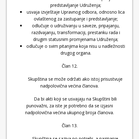
predstavljanje Udruženja;
usvaja izvještaje Upravnog odbora, odnosno lica
ovlaštenog za zastupanje i predstavljanje;
odlučuje o udruživanju u saveze, pripajanju,
razdvajanju, transformaciji, prestanku rada i
drugim statusnim promjenama Udruženja;
odlučuje o svim pitanjima koja nisu u nadležnosti
drugog organa.
Član 12.
Skupština se može održati ako istoj prisustvuje
nadpolovična većina članova.
Da bi akti koji se usvajaju na Skupštini bili
punovažni, za iste je potrebno da se izjasni
nadpolovična većina ukupnog broja članova.
Član 13.
Skupština se saziva po potrebi, a najmanje