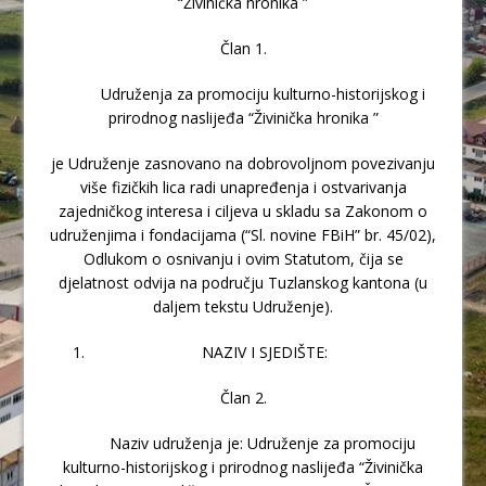
“Živinička hronika ”
Član 1.
Udruženja za promociju kulturno-historijskog i
prirodnog naslijeđa “Živinička hronika ”
je Udruženje zasnovano na dobrovoljnom povezivanju
više fizičkih lica radi unapređenja i ostvarivanja
zajedničkog interesa i ciljeva u skladu sa Zakonom o
udruženjima i fondacijama (“Sl. novine FBiH” br. 45/02),
Odlukom o osnivanju i ovim Statutom, čija se
djelatnost odvija na području Tuzlanskog kantona (u
daljem tekstu Udruženje).
NAZIV I SJEDIŠTE:
Član 2.
Naziv udruženja je: Udruženje za promociju
kulturno-historijskog i prirodnog naslijeđa “Živinička