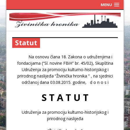
MENU
Statut
Na osnovu člana 18. Zakona o udruženjima i
fondacijama (“Sl. novine FBiH” br. 45/02), Skupština
Udruženja za promociju kulturno-historijskog i
prirodnog naslijeđa “Živinička hronika ” , na sjednici
održanoj dana 03.08.2015. godine, d o n o s i
S T A T U T
Udruženja za promociju kulturno-historijskog i
prirodnog naslijeđa