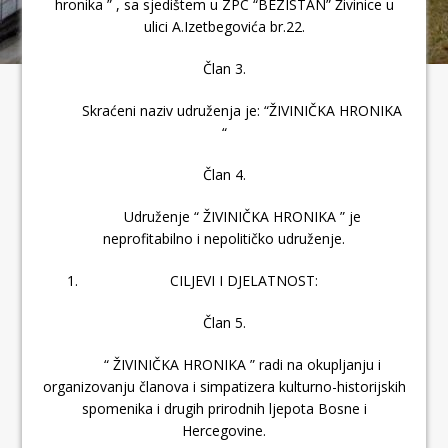
hronika ” , sa sjedištem u ZPC “BEZISTAN” Živinice u
ulici A.Izetbegovića br.22.
Član 3.
Skraćeni naziv udruženja je: “ŽIVINIČKA HRONIKA
“
Član 4.
Udruženje “ ŽIVINIČKA HRONIKA ” je
neprofitabilno i nepolitičko udruženje.
CILJEVI I DJELATNOST:
Član 5.
“ ŽIVINIČKA HRONIKA ” radi na okupljanju i
organizovanju članova i simpatizera kulturno-historijskih
spomenika i drugih prirodnih ljepota Bosne i
Hercegovine.