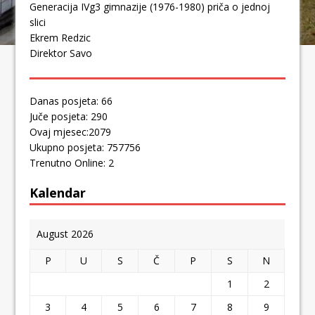
Generacija IVg3 gimnazije (1976-1980) priča o jednoj
slici
Ekrem Redzic
Direktor Savo
Danas posjeta: 66
Juče posjeta: 290
Ovaj mjesec:2079
Ukupno posjeta: 757756
Trenutno Online: 2
Kalendar
August 2026
P
U
S
Č
P
S
N
1
2
3
4
5
6
7
8
9