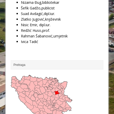
Nizama Đug,bibliotekar
Šefik Gadžo,publicist
Suad Avdagić,dipl.iur.
Zlatko Jugović,književnik
Nisic Emir, dipl.iur.
Redžić Huso,prof.
Rahman Šabanović,umjetnik
Ivica Tadić