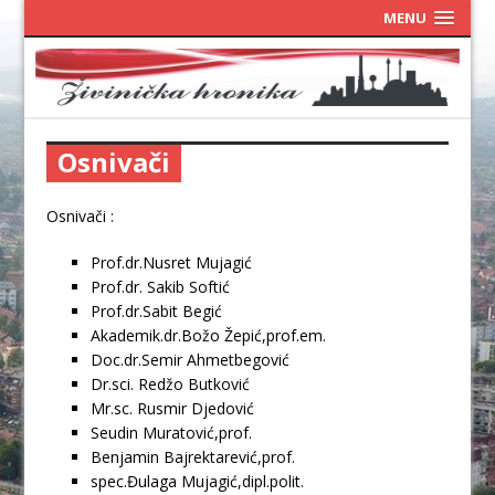
MENU
Osnivači
Osnivači :
Prof.dr.Nusret Mujagić
Prof.dr. Sakib Softić
Prof.dr.Sabit Begić
Akademik.dr.Božo Žepić,prof.em.
Doc.dr.Semir Ahmetbegović
Dr.sci. Redžo Butković
Mr.sc. Rusmir Djedović
Seudin Muratović,prof.
Benjamin Bajrektarević,prof.
spec.Đulaga Mujagić,dipl.polit.