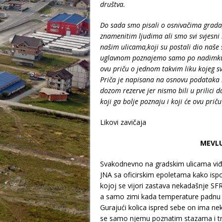
društva.
Do sada smo pisali o osnivačima grada
znamenitim ljudima ali smo svi svjesni 
našim ulicama,koji su postali dio naše s
uglavnom poznajemo samo po nadimku i
ovu priču o jednom takvim liku kojeg 
Priča je napisana na osnovu podataka ko
dozom rezerve jer nismo bili u prilici 
koji ga bolje poznaju i koji će ovu prič
Likovi zavičaja
MEVLU
Svakodnevno na gradskim ulicama viđ
JNA sa oficirskim epoletama kako ispo
kojoj se vijori zastava nekadašnje SFRJ. 
a samo zimi kada temperature padnu da
Gurajući kolica ispred sebe on ima neki
se samo njemu poznatim stazama i tra