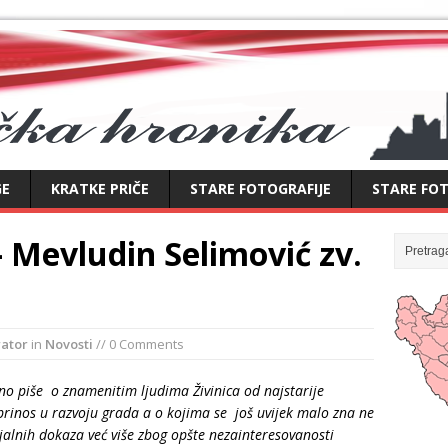
GE
KRATKE PRIČE
STARE FOTOGRAFIJE
STARE FOT
– Mevludin Selimović zv.
rator
in
Novosti
// 0 Comments
no piše o znamenitim ljudima Živinica od najstarije
oprinos u razvoju grada a o kojima se još uvijek malo zna ne
alnih dokaza već više zbog opšte nezainteresovanosti