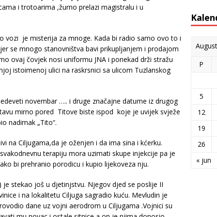
cama i trotoarima ,žurno prelazi magistralu i u
Kalen
to vozi je misterija za mnoge. Kada bi radio samo ovo to i
Augus
 jer se mnogo stanovništva bavi prikupljanjem i prodajom
amo ovaj čovjek nosi uniformu JNA i ponekad drži stražu
P
joj istoimenoj ulici na raskrsnici sa ulicom Tuzlanskog
5
sedeveti novembar ….. i druge značajne datume iz drugog
 stavu mirno pored Titove biste ispod koje je uvijek svježe
12
obio nadimak „Tito“.
19
i na Ciljugama,da je oženjen i da ima sina i kćerku.
26
svakodnevnu terapiju mora uzimati skupe injekcije pa je
« jun
kako bi prehranio porodicu i kupio lijekoveza nju.
je stekao još u djetinjstvu. Njegov djed se poslije II
inice i na lokalitetu Ciljuga sagradio kuću. Mevludin je
provodio dane uz vojni aerodrom u Ciljugama .Vojnici su
davati mu novac i ostale sitnice a on je njima donosio