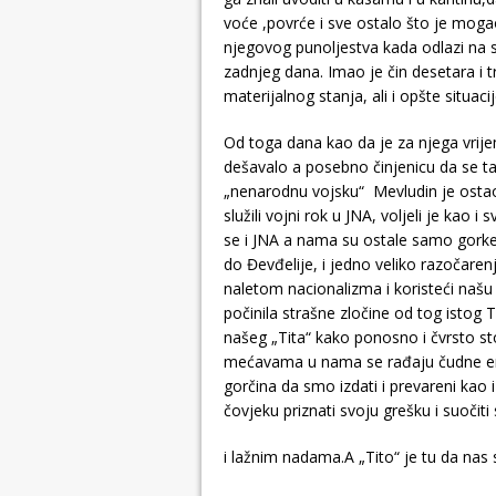
voće ,povrće i sve ostalo što je mogao
njegovog punoljestva kada odlazi na 
zadnjeg dana. Imao je čin desetara i tr
materijalnog stanja, ali i opšte situacij
Od toga dana kao da je za njega vrijeme
dešavalo a posebno činjenicu da se ta
„nenarodnu vojsku“ Mevludin je ostao
služili vojni rok u JNA, voljeli je ka
se i JNA a nama su ostale samo gork
do Đevđelije, i jedno veliko razočaren
naletom nacionalizma i koristeći našu 
počinila strašne zločine od tog istog 
našeg „Tita“ kako ponosno i čvrsto sto
mećavama u nama se rađaju čudne emo
gorčina da smo izdati i prevareni kao i
čovjeku priznati svoju grešku i suočiti
i lažnim nadama.A „Tito“ je tu da nas