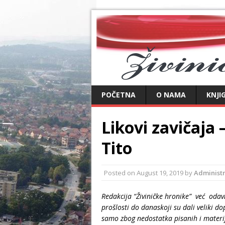
POČETNA
O NAMA
KNJI
Likovi zavičaja 
Tito
Posted on
August 19, 2019
by
Administ
Redakcija “Živiničke hronike” već odav
prošlosti do danaskoji su dali veliki d
samo zbog nedostatka pisanih i materij