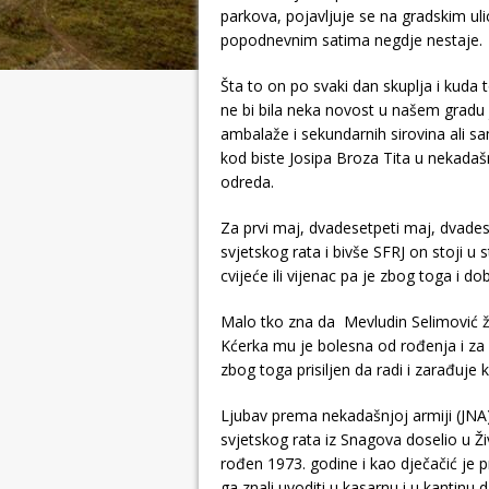
parkova, pojavljuje se na gradskim uli
popodnevnim satima negdje nestaje.
Šta to on po svaki dan skuplja i kuda 
ne bi bila neka novost u našem gradu
ambalaže i sekundarnih sirovina ali s
kod biste Josipa Broza Tita u nekadašn
odreda.
Za prvi maj, dvadesetpeti maj, dvade
svjetskog rata i bivše SFRJ on stoji u
cvijeće ili vijenac pa je zbog toga i d
Malo tko zna da Mevludin Selimović živ
Kćerka mu je bolesna od rođenja i za 
zbog toga prisiljen da radi i zarađuje 
Ljubav prema nekadašnjoj armiji (JNA) 
svjetskog rata iz Snagova doselio u Živ
rođen 1973. godine i kao dječačić je 
ga znali uvoditi u kasarnu i u kantinu,