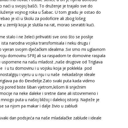
 naći u svojoj bašči. To druženje je trajalo sve do
služenje vojnog roka u Šabac. U tom gradu je ostao do
ebao je ići u školu za podoficire ali zbog lošeg
e u zemlji koja je slutila na rat, morao sevratiti kući.
 stalo i ne želeći prihvatiti sve ono što se poslije
 ista narodna vojska transfomisala i neku drugu i
 vjeran svojim dječačkim idealima .Svi smo mi uglavnom
o i svoju domovinu SFRJ ali sa raspadom te domovine raspala
e uspomene na našu mladost ,naše drugove od Triglava
je i u tu domovinu i u vojsku koja je poklekla pod
nostalgiju i vjeru u u nju i u naše nekadašnje ideale
Triglava pa do Đevđelije.Zato svaki puta kada vidimo
ji pored biste šiban vjetrom,kišom ili snježnim
cije na neke daleke i sretne dane ali istovremeno i
 mnogo puta u našoj bližoj i dalekoj istoriji. Najteže je
 se sa njom pa makar i dalje živio u zabludi
 svaki dan podsjeća na naše mladalačke zablude i ideale