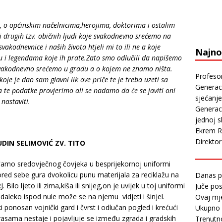
, o općinskim načelnicima,herojima, doktorima i ostalim
i drugih tzv. običnih ljudi koje svakodnevno srećemo na
vakodnevnice i naših života htjeli mi to ili ne a koje
Najnov
 legendama koje ih prate.Zato smo odlučili da napišemo
svakodnevno srećemo u gradu a o kojem ne znamo ništa.
Profeso
je je dao sam glavni lik ove priče te je treba uzeti sa
Generaci
da te podatke provjerimo ali se nadamo da će se javiti oni
sjećanje
u nastaviti.
Generaci
jednoj sl
Ekrem R
Direkto
DIN SELIMOVIĆ ZV. TITO
amo sredovječnog čovjeka u besprijekornoj uniformi
red sebe gura dvokolicu punu materijala za reciklažu na
Danas p
Bilo ljeto ili zima,kiša ili snijeg,on je uvijek u toj uniformi
Juče pos
leko ispod nule može se na njemu vidjeti i šinjel.
Ovaj mj
 ponosan vojnički gard i čvrst i odlučan pogled i krećući
Ukupno 
sama nestaje i pojavljuje se između zgrada i gradskih
Trenutno