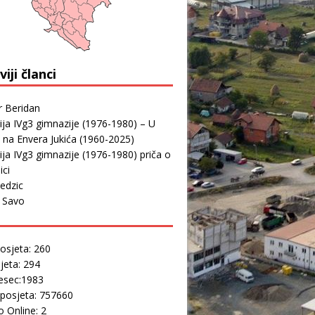
iji članci
r Beridan
ja IVg3 gimnazije (1976-1980) – U
 na Envera Jukića (1960-2025)
ja IVg3 gimnazije (1976-1980) priča o
ici
edzic
r Savo
osjeta: 260
jeta: 294
esec:1983
posjeta: 757660
 Online: 2