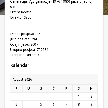
Generacija IVg3 gimnazije (1976-1980) priča o jednoj
slici
Ekrem Redzic
Direktor Savo
Danas posjeta: 284
Juče posjeta: 294
Ovaj mjesec:2007
Ukupno posjeta: 757684
Trenutno Online: 3
Kalendar
August 2026
P
U
S
Č
P
S
N
1
2
3
4
5
6
7
8
9