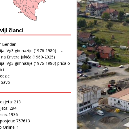
iji članci
r Beridan
ja IVg3 gimnazije (1976-1980) – U
 na Envera Jukića (1960-2025)
ja IVg3 gimnazije (1976-1980) priča o
ici
edzic
r Savo
osjeta: 213
jeta: 294
esec:1936
posjeta: 757613
 Online: 1