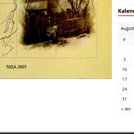
Kalen
Augus
P
3
10
17
24
31
« dec