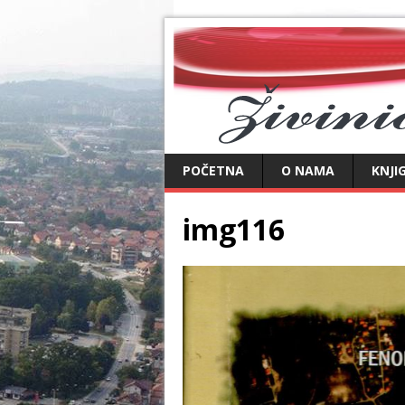
POČETNA
O NAMA
KNJI
img116