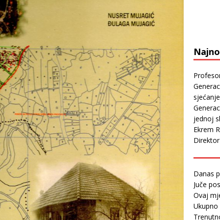
Najnov
Profeso
Generaci
sjećanje
Generaci
jednoj sl
Ekrem R
Direkto
Danas p
Juče pos
Ovaj mj
Ukupno 
Trenutno