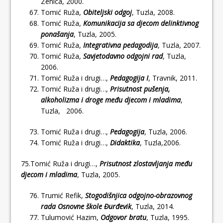
Zenica, 2000.
Tomić Ruža,
Obiteljski odgoj
, Tuzla, 2008.
Tomić Ruža,
Komunikacija sa djecom delinktivnog
ponašanja
, Tuzla, 2005.
Tomić Ruža,
Integrativna pedagodija
, Tuzla, 2007.
Tomić Ruža,
Savjetodavno odgojni rad
, Tuzla,
2006.
Tomić Ruža i drugi…,
Pedagogija I
, Travnik, 2011.
Tomić Ruža i drugi…,
Prisutnost pušenja,
alkoholizma i droge među djecom i mladima
,
Tuzla, 2006.
Tomić Ruža i drugi…,
Pedagogija
, Tuzla, 2006.
Tomić Ruža i drugi…,
Didaktika
, Tuzla,2006.
75.Tomić Ruža i drugi…,
Prisutnost zlostavljanja među
djecom i mladima
, Tuzla, 2005.
Trumić Refik,
Stogodišnjica odgojno-obrazovnog
rada Osnovne škole Đurđevik
, Tuzla, 2014.
Tulumović Hazim,
Odgovor bratu
, Tuzla, 1995.