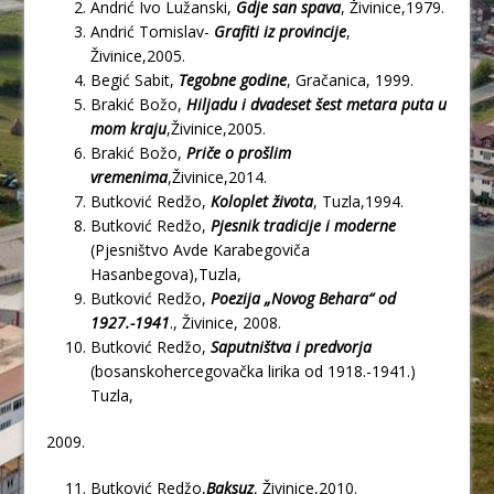
Andrić Ivo Lužanski,
Gdje san spava
, Živinice,1979.
Andrić Tomislav-
Grafiti iz provincije
,
Živinice,2005.
Begić Sabit,
Tegobne godine
, Gračanica, 1999.
Brakić Božo,
Hiljadu i dvadeset šest metara puta u
mom kraju
,Živinice,2005.
Brakić Božo,
Priče o prošlim
vremenima
,Živinice,2014.
Butković Redžo,
Koloplet života
, Tuzla,1994.
Butković Redžo,
Pjesnik tradicije i moderne
(Pjesništvo Avde Karabegoviča
Hasanbegova),Tuzla,
Butković Redžo,
Poezija „Novog Behara“ od
1927.-1941
., Živinice, 2008.
Butković Redžo,
Saputništva i predvorja
(bosanskohercegovačka lirika od 1918.-1941.)
Tuzla,
2009.
Butković Redžo,
Baksuz
, Živinice,2010.