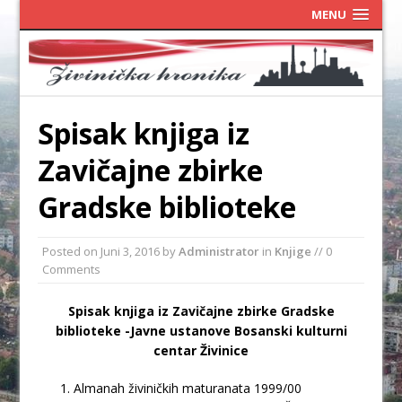
MENU
Spisak knjiga iz
Zavičajne zbirke
Gradske biblioteke
Posted on
Juni 3, 2016
by
Administrator
in
Knjige
// 0
Comments
Spisak knjiga iz Zavičajne zbirke Gradske
biblioteke
-Javne ustanove Bosanski kulturni
centar Živinice
Almanah živiničkih maturanata 1999/00