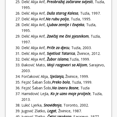
Delić Alija Arif,
Preobražaj začarane svijesti
, Tuzla,
1995.
Delić Alija Arif,
Duša starog Kalesa
, Tuzla, 1997.
Delić Alija Arif,
Na rubu polja
, Tuzla, 1995.
Delić Alija Arif,
Ljubav zemlje i čovjeka
, Tuzla,
1995.
Delić Alija Arif,
Zavičaj me čini pjesnikom
, Tuzla,
1997.
Delić Alija Arif,
Priče za djecu
, Tuzla, 2003.
Delić Alija Arif,
Svjetlost Tatarica
, Živinice, 2012.
Delić Alija Arif,
Žubor islama
,Tuzla, 1999.
Đaković Mato,
Moji razgovori sa Alijom
, Sarajevo,
2003.
Forčaković Alija,
Sjećanja,
Živinice, 1999.
Fejzić Šaban Šobi,
Preko bola
, Tuzla, 1999.
Fejzić Šaban Šobi,
Na izvoru Bosne
, Tuzla
Hamidović Lejla,
Ko je uzeo moje proljeće
, Tuzla,
2013.
Lukić Ljerka,
Snoviđenja
, Toronto, 2002.
Jugović Zlatko,
Legat
, Živinice, 1987.
Jugović Zlatko,
Četiri igrokaza
, Sarajevo, 1977.