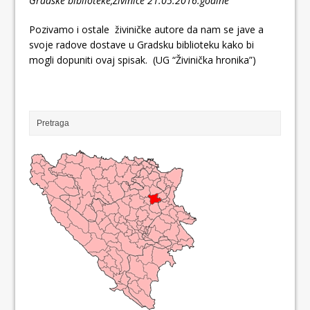
Gradske biblioteke,Živinice 21.05.2016.godine
Pozivamo i ostale živiničke autore da nam se jave a
svoje radove dostave u Gradsku biblioteku kako bi
mogli dopuniti ovaj spisak. (UG “Živinička hronika”)