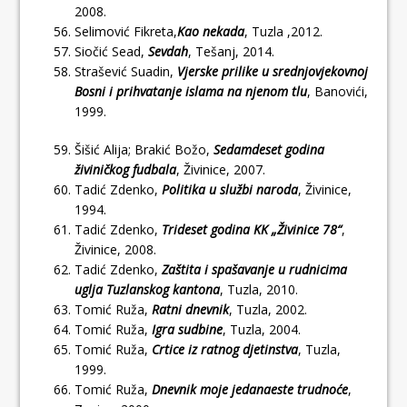
2008.
Selimović Fikreta,
Kao nekada
, Tuzla ,2012.
Siočić Sead,
Sevdah
, Tešanj, 2014.
Strašević Suadin,
Vjerske prilike u srednjovjekovnoj
Bosni i prihvatanje islama na njenom tlu
, Banovići,
1999.
Šišić Alija; Brakić Božo,
Sedamdeset godina
živiničkog fudbala
, Živinice, 2007.
Tadić Zdenko,
Politika u službi naroda
, Živinice,
1994.
Tadić Zdenko,
Trideset godina KK „Živinice 78“
,
Živinice, 2008.
Tadić Zdenko,
Zaštita i spašavanje u rudnicima
uglja Tuzlanskog kantona
, Tuzla, 2010.
Tomić Ruža,
Ratni dnevnik
, Tuzla, 2002.
Tomić Ruža,
Igra sudbine
, Tuzla, 2004.
Tomić Ruža,
Crtice iz ratnog djetinstva
, Tuzla,
1999.
Tomić Ruža,
Dnevnik moje jedanaeste trudnoće
,