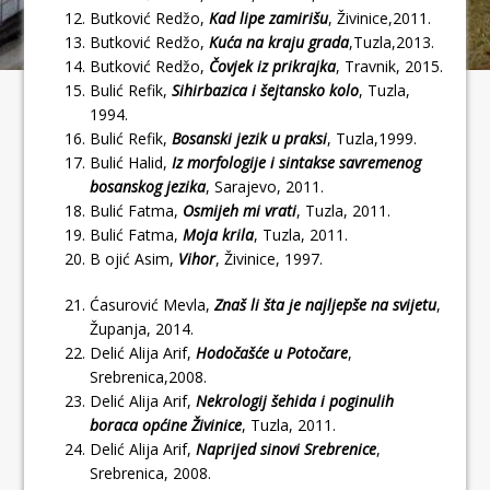
Butković Redžo,
Kad lipe zamirišu
, Živinice,2011.
Butković Redžo,
Kuća na kraju grada
,Tuzla,2013.
Butković Redžo,
Čovjek iz prikrajka
, Travnik, 2015.
Bulić Refik,
Sihirbazica i šejtansko kolo
, Tuzla,
1994.
Bulić Refik,
Bosanski jezik u praksi
, Tuzla,1999.
Bulić Halid,
Iz morfologije i sintakse savremenog
bosanskog jezika
, Sarajevo, 2011.
Bulić Fatma,
Osmijeh mi vrati
, Tuzla, 2011.
Bulić Fatma,
Moja krila
, Tuzla, 2011.
B ojić Asim,
Vihor
, Živinice, 1997.
Ćasurović Mevla,
Znaš li šta je najljepše na svijetu
,
Županja, 2014.
Delić Alija Arif,
Hodočašće u Potočare
,
Srebrenica,2008.
Delić Alija Arif,
Nekrologij šehida i poginulih
boraca općine Živinice
, Tuzla, 2011.
Delić Alija Arif,
Naprijed sinovi Srebrenice
,
Srebrenica, 2008.