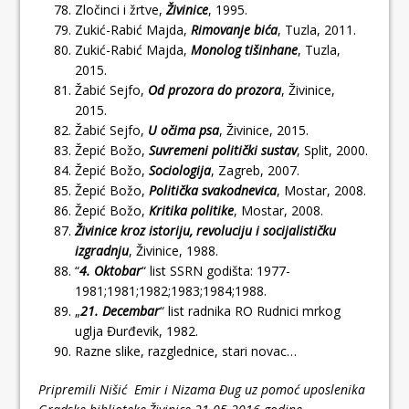
Zločinci i žrtve,
Živinice
, 1995.
Zukić-Rabić Majda,
Rimovanje bića
, Tuzla, 2011.
Zukić-Rabić Majda,
Monolog tišinhane
, Tuzla,
2015.
Žabić Sejfo,
Od prozora do prozora
, Živinice,
2015.
Žabić Sejfo,
U očima psa
, Živinice, 2015.
Žepić Božo,
Suvremeni politički sustav
, Split, 2000.
Žepić Božo,
Sociologija
, Zagreb, 2007.
Žepić Božo,
Politička svakodnevica
, Mostar, 2008.
Žepić Božo,
Kritika politike
, Mostar, 2008.
Živinice kroz istoriju, revoluciju i socijalističku
izgradnju
, Živinice, 1988.
“
4. Oktobar
“ list SSRN godišta: 1977-
1981;1981;1982;1983;1984;1988.
„
21. Decembar
“ list radnika RO Rudnici mrkog
uglja Đurđevik, 1982.
Razne slike, razglednice, stari novac…
Pripremili Nišić Emir i Nizama Đug uz pomoć uposlenika