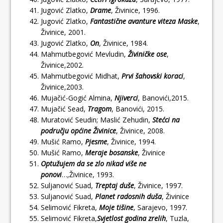
Jugović Zlatko,
Drame
, Živinice, 1996.
Jugović Zlatko,
Fantastične avanture viteza Maske
,
Živinice, 2001.
Jugović Zlatko,
On
, Živinice, 1984.
Mahmutbegović Mevludin,
Živiničke ose
,
Živinice,2002.
Mahmutbegović Midhat,
Prvi šahovski koraci
,
Živinice,2003.
Mujačić-Gogić Almina,
Njiverci
, Banovići,2015.
Mujačić Sead,
Tragom
, Banovići, 2015.
Muratović Seudin; Maslić Zehudin,
Stećci na
području općine Živinice
, Živinice, 2008.
Mušić Ramo,
Pjesme
, Živinice, 1994.
Mušić Ramo,
Meraje bosanske
, Živinice
Optužujem da se zlo nikad više ne
ponovi
…,Živinice, 1993.
Suljanović Suad,
Treptaj duše
, Živinice, 1997.
Suljanović Suad,
Planet radosnih duša
, Živinice
Selimović Fikreta,
Moje tišine
, Sarajevo, 1997.
Selimović Fikreta,
Svjetlost godina zrelih
, Tuzla,