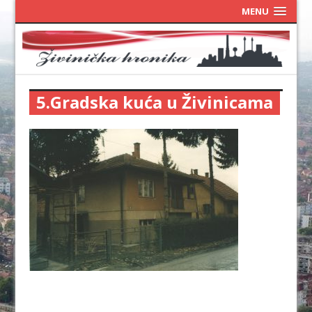
MENU
5.Gradska kuća u Živinicama