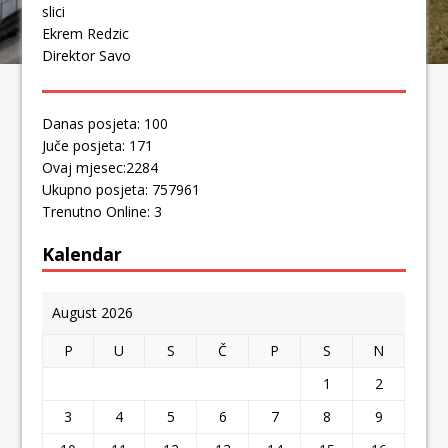
slici
Ekrem Redzic
Direktor Savo
Danas posjeta: 100
Juče posjeta: 171
Ovaj mjesec:2284
Ukupno posjeta: 757961
Trenutno Online: 3
Kalendar
August 2026
P
U
S
Č
P
S
N
1
2
3
4
5
6
7
8
9